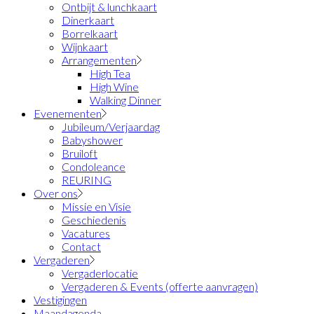
Ontbijt & lunchkaart
Dinerkaart
Borrelkaart
Wijnkaart
Arrangementen
High Tea
High Wine
Walking Dinner
Evenementen
Jubileum/Verjaardag
Babyshower
Bruiloft
Condoleance
REURING
Over ons
Missie en Visie
Geschiedenis
Vacatures
Contact
Vergaderen
Vergaderlocatie
Vergaderen & Events (offerte aanvragen)
Vestigingen
Maandagenda