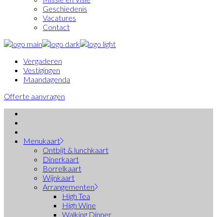
Geschiedenis
Vacatures
Contact
Vergaderen
Vestigingen
Maandagenda
Offerte aanvragen
Menukaart
Ontbijt & lunchkaart
Dinerkaart
Borrelkaart
Wijnkaart
Arrangementen
High Tea
High Wine
Walking Dinner