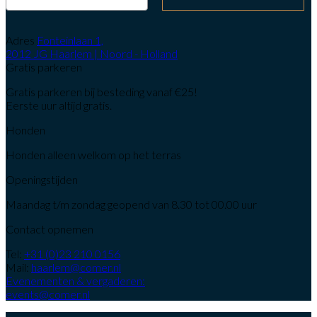
Adres
Fonteinlaan 1,
2012 JG Haarlem | Noord - Holland
Gratis parkeren
Gratis parkeren bij besteding vanaf €25!
Eerste uur altijd gratis.
Honden
Honden alleen welkom op het terras
Openingstijden
Maandag t/m zondag geopend van 8.30 tot 00.00 uur
Contact opnemen
Tel:
+31 (0)23 210 0156
Mail:
haarlem@comer.nl
Evenementen & vergaderen:
events@comer.nl