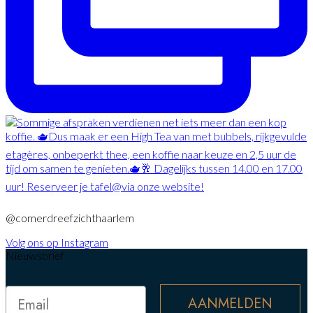
@comerdreefzichthaarlem
Volg ons op Instagram
Nieuwsbrief
Email
AANMELDEN