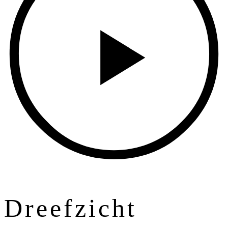
D
r
e
e
f
z
i
c
h
t