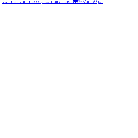
Ga met Jan mee op culinaire reis! 🍽️✨ Van 30 juli