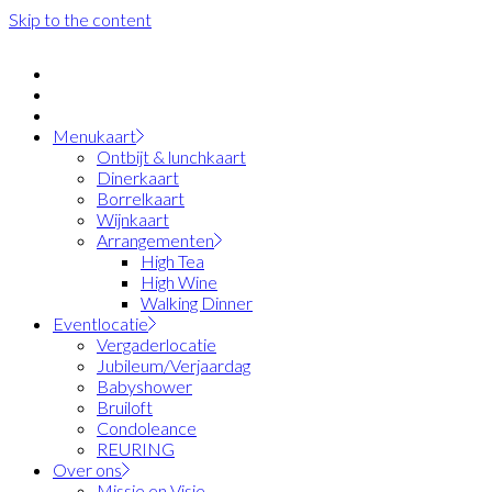
Skip to the content
Menukaart
Ontbijt & lunchkaart
Dinerkaart
Borrelkaart
Wijnkaart
Arrangementen
High Tea
High Wine
Walking Dinner
Eventlocatie
Vergaderlocatie
Jubileum/Verjaardag
Babyshower
Bruiloft
Condoleance
REURING
Over ons
Missie en Visie