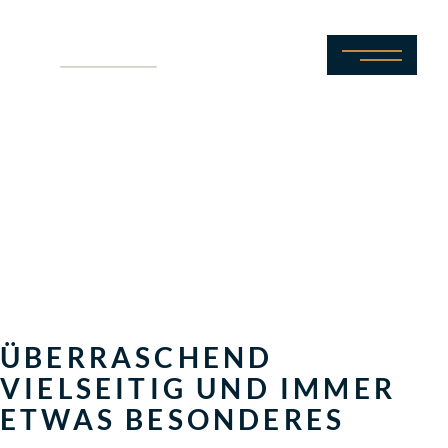
ARRAN­GEMENTS
LASSEN SIE SICH VON UNSEREN
SORGFÄLTIG ZUSAMMENGESTELLTEN
ARRANGEMENTS ÜBERRASCHEN, BEI DENEN
GESCHMACK, ATMOSPHÄRE UND
GASTFREUNDSCHAFT ZU EINEM
UNVERGESSLICHEN ERLEBNIS
VERSCHMELZEN.
ÜBERRASCHEND
VIELSEITIG UND IMMER
ETWAS BESONDERES