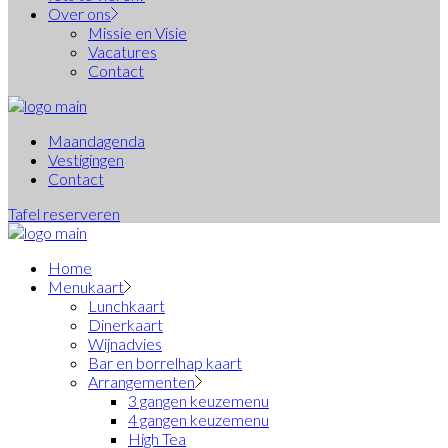
Over ons
Missie en Visie
Vacatures
Contact
Maandagenda
Vestigingen
Contact
Tafel reserveren
Home
Menukaart
Lunchkaart
Dinerkaart
Wijnadvies
Bar en borrelhap kaart
Arrangementen
3 gangen keuzemenu
4 gangen keuzemenu
High Tea