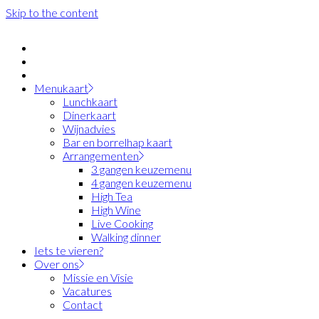
Skip to the content
Menukaart
Lunchkaart
Dinerkaart
Wijnadvies
Bar en borrelhap kaart
Arrangementen
3 gangen keuzemenu
4 gangen keuzemenu
High Tea
High Wine
Live Cooking
Walking dinner
Iets te vieren?
Over ons
Missie en Visie
Vacatures
Contact