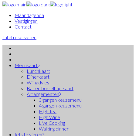
Maandagenda
Vestigingen
Contact
Tafel reserveren
Menukaart
Lunchkaart
Dinerkaart
Wijnadvies
Bar en borrelhap kaart
Arrangementen
3 gangen keuzemenu
4 gangen keuzemenu
High Tea
High Wine
Live Cooking
Walking dinner
Iets te vieren?