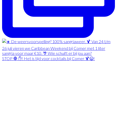
STOP 🛑 ✋! Het is tijd voor cocktails bij Comer 🍹😉!