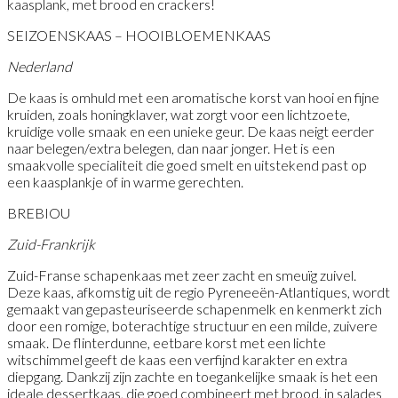
kaasplank, met brood en crackers!
SEIZOENSKAAS – HOOIBLOEMENKAAS
Nederland
De kaas is omhuld met een aromatische korst van hooi en fijne
kruiden, zoals honingklaver, wat zorgt voor een lichtzoete,
kruidige volle smaak en een unieke geur. De kaas neigt eerder
naar belegen/extra belegen, dan naar jonger. Het is een
smaakvolle specialiteit die goed smelt en uitstekend past op
een kaasplankje of in warme gerechten.
BREBIOU
Zuid-Frankrijk
Zuid-Franse schapenkaas met zeer zacht en smeuïg zuivel.
Deze kaas, afkomstig uit de regio Pyreneeën-Atlantiques, wordt
gemaakt van gepasteuriseerde schapenmelk en kenmerkt zich
door een romige, boterachtige structuur en een milde, zuivere
smaak. De flinterdunne, eetbare korst met een lichte
witschimmel geeft de kaas een verfijnd karakter en extra
diepgang. Dankzij zijn zachte en toegankelijke smaak is het een
ideale dessertkaas, die goed combineert met brood, in salades