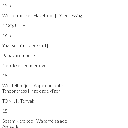
15.5
Wortel mouse | Hazelnoot | Dilledressing
COQUILLE
16.5
Yuzu schuim | Zeekraal |
Papayacompote
Gebakken eendenlever
18
Wentelteefjes | Appelcompote |
Tahooncress | Ingelegde vijgen
TONIJN Teriyaki
15
Sesam kletskop | Wakamé salade |
Avocado