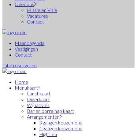
Over ons
Missie en Visie
Vacatures
Contact
Maandagenda
Vestigingen
Contact
Tafel reserveren
Home
Menukaart
Lunchkaart
Dinerkaart
Wijnadvies
Bar en borrelhap kaart
Arrangementen
3 gangen keuzemenu
4 gangen keuzemenu
High Tea