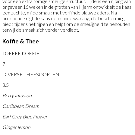
voor een extra romige smeuïge structuur. Tijdens een rijping van
ongeveer 16 weken in de grotten van Hjerm ontwikkelt de kaas
een zachte, milde smaak met verfijnde blauwe aders. Na
productie krijgt de kaas een dunne waxlaag, die bescherming
biedt tijdens het rijpen en helpt om de smeuïgheid te behouden
terwijl de smaak zich verder verdiept.
Koffie & Thee
TOFFEE KOFFIE
7
DIVERSE THEESOORTEN
3.5
Berry infusion
Caribbean Dream
Earl Grey Blue Flower
Ginger lemon