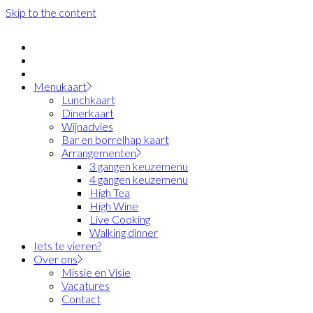
Skip to the content
Menukaart
Lunchkaart
Dinerkaart
Wijnadvies
Bar en borrelhap kaart
Arrangementen
3 gangen keuzemenu
4 gangen keuzemenu
High Tea
High Wine
Live Cooking
Walking dinner
Iets te vieren?
Over ons
Missie en Visie
Vacatures
Contact