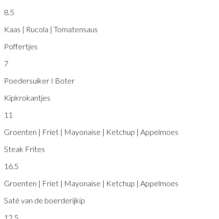
8.5
Kaas | Rucola | Tomatensaus
Poffertjes
7
Poedersuiker I Boter
Kipkrokantjes
11
Groenten | Friet | Mayonaise | Ketchup | Appelmoes
Steak Frites
16.5
Groenten | Friet | Mayonaise | Ketchup | Appelmoes
Saté van de boerderijkip
12.5