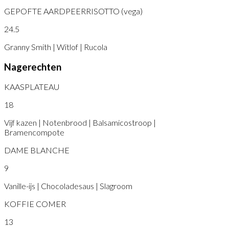
GEPOFTE AARDPEERRISOTTO (vega)
24.5
Granny Smith | Witlof | Rucola
Nagerechten
KAASPLATEAU
18
Vijf kazen | Notenbrood | Balsamicostroop |
Bramencompote
DAME BLANCHE
9
Vanille-ijs | Chocoladesaus | Slagroom
KOFFIE COMER
13