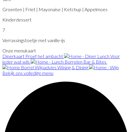
Groenten | Friet | Mayonaise | Ketchup | Appelmoes
Kinderdessert
7
Verrassingstoetje met vanille-ijs
Onze menukaart
Dinerkaart
Proef het ambacht
Lunch
Voor
ieder wat wils
Borrelen
Bar & Bites
Wijnadvies
Wining & Dining
Bekijk ons volledige menu