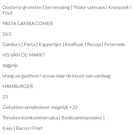
Oosterse groenten | Seroendeng | Thaise satésaus | Kroepoek I
Friet
PASTA GAMBA COMER
26.5
Gamba’s | Pasta | Kappertjes | Knoflook | Rucola | Peterselie
VIS VAN DE MARKT
dagprijs
Vraag uw gastheer/-vrouw naar de keuze van vandaag
HAMBURGER
23
Gebakken eendenlever mogelijk +10
Tomaten-komkommersalsa | Basilicummayonaise |
Kaas | Bacon I Friet