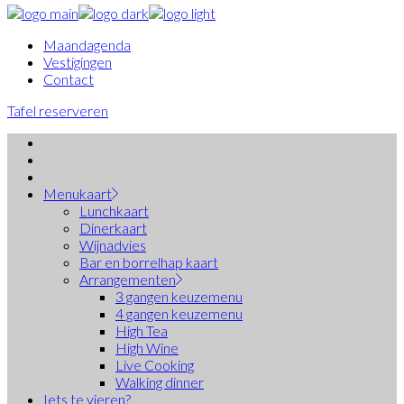
Maandagenda
Vestigingen
Contact
Tafel reserveren
Menukaart
Lunchkaart
Dinerkaart
Wijnadvies
Bar en borrelhap kaart
Arrangementen
3 gangen keuzemenu
4 gangen keuzemenu
High Tea
High Wine
Live Cooking
Walking dinner
Iets te vieren?