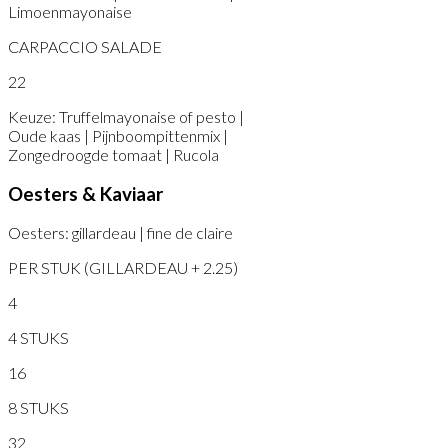
Limoenmayonaise
CARPACCIO SALADE
22
Keuze: Truffelmayonaise of pesto |
Oude kaas | Pijnboompittenmix |
Zongedroogde tomaat | Rucola
Oesters & Kaviaar
Oesters: gillardeau | fine de claire
PER STUK (GILLARDEAU + 2.25)
4
4 STUKS
16
8 STUKS
32