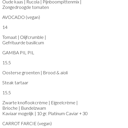
Oude kaas | Rucola | Pijnboompittenmix |
Zongedroogde tomaten
AVOCADO (vegan)
14
Tomaat | Olijfcrumble |
Gefrituurde basilicum
GAMBA PIL PIL
15.5
Oosterse groenten | Brood & aioli
Steak tartaar
15.5
Zwarte knoflookcrème | Eigeelcrème |
Brioche | Bundelzwam
Kaviaar mogelijk | 10 gr. Platinum Caviar + 30
CARROT FARCIE (vegan)