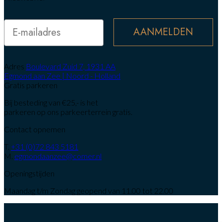
Email
AANMELDEN
Adres
Boulevard Zuid 7, 1931 AA
Egmond aan Zee | Noord - Holland
Gratis parkeren
Bij besteding van €25,- is het
parkeren op ons parkeerterrein gratis.
Contact opnemen
T.
+31 (0)72 843 5181
M.
egmondaanzee@comer.nl
Openingstijden
Maandag t/m Zondag geopend van 11.00 tot 22.00