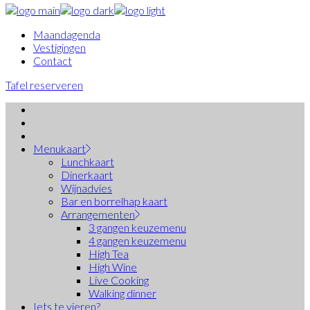
Maandagenda
Vestigingen
Contact
Tafel reserveren
Menukaart
Lunchkaart
Dinerkaart
Wijnadvies
Bar en borrelhap kaart
Arrangementen
3 gangen keuzemenu
4 gangen keuzemenu
High Tea
High Wine
Live Cooking
Walking dinner
Iets te vieren?