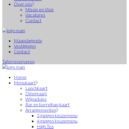
Over ons
Missie en Visie
Vacatures
Contact
Maandagenda
Vestigingen
Contact
Tafel reserveren
Home
Menukaart
Lunchkaart
Dinerkaart
Wijnadvies
Bar en borrelhap kaart
Arrangementen
3 gangen keuzemenu
4 gangen keuzemenu
High Tea