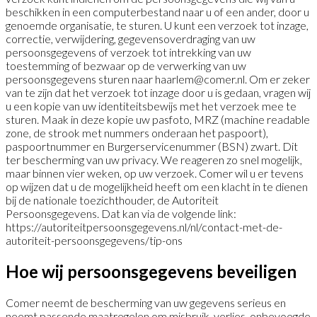
beschikken in een computerbestand naar u of een ander, door u
genoemde organisatie, te sturen. U kunt een verzoek tot inzage,
correctie, verwijdering, gegevensoverdraging van uw
persoonsgegevens of verzoek tot intrekking van uw
toestemming of bezwaar op de verwerking van uw
persoonsgegevens sturen naar haarlem@comer.nl. Om er zeker
van te zijn dat het verzoek tot inzage door u is gedaan, vragen wij
u een kopie van uw identiteitsbewijs met het verzoek mee te
sturen. Maak in deze kopie uw pasfoto, MRZ (machine readable
zone, de strook met nummers onderaan het paspoort),
paspoortnummer en Burgerservicenummer (BSN) zwart. Dit
ter bescherming van uw privacy. We reageren zo snel mogelijk,
maar binnen vier weken, op uw verzoek. Comer wil u er tevens
op wijzen dat u de mogelijkheid heeft om een klacht in te dienen
bij de nationale toezichthouder, de Autoriteit
Persoonsgegevens. Dat kan via de volgende link:
https://autoriteitpersoonsgegevens.nl/nl/contact-met-de-
autoriteit-persoonsgegevens/tip-ons
Hoe wij persoons­gegevens beveiligen
Comer neemt de bescherming van uw gegevens serieus en
neemt passende maatregelen om misbruik, verlies, onbevoegde