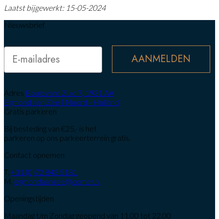
Laatst bijgewerkt: 15-05-2024
Nieuwsbrief
Email
AANMELDEN
Adres
Boulevard Zuid 7, 1931 AA
Egmond aan Zee | Noord - Holland
Gratis parkeren
Bij besteding van €25,- is het
parkeren op ons parkeerterrein gratis.
Contact opnemen
T.
+31 (0)72 843 5181
M.
egmondaanzee@comer.nl
Openingstijden
Maandag t/m Zondag geopend van 11.00 tot 22.00