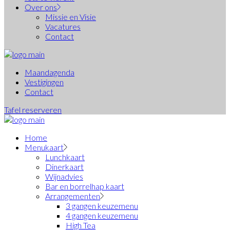
Over ons
Missie en Visie
Vacatures
Contact
Maandagenda
Vestigingen
Contact
Tafel reserveren
Home
Menukaart
Lunchkaart
Dinerkaart
Wijnadvies
Bar en borrelhap kaart
Arrangementen
3 gangen keuzemenu
4 gangen keuzemenu
High Tea