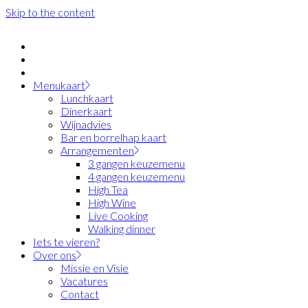
Skip to the content
Menukaart
Lunchkaart
Dinerkaart
Wijnadvies
Bar en borrelhap kaart
Arrangementen
3 gangen keuzemenu
4 gangen keuzemenu
High Tea
High Wine
Live Cooking
Walking dinner
Iets te vieren?
Over ons
Missie en Visie
Vacatures
Contact