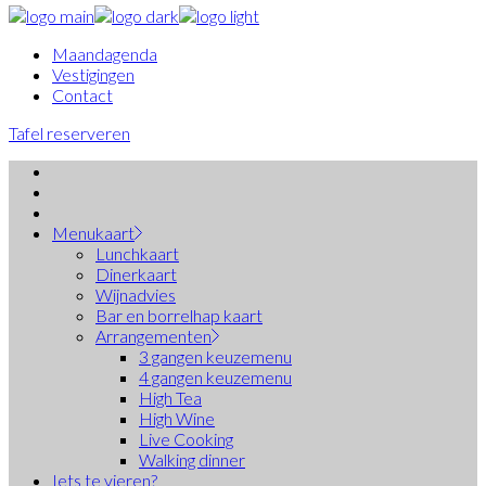
Maandagenda
Vestigingen
Contact
Tafel reserveren
Menukaart
Lunchkaart
Dinerkaart
Wijnadvies
Bar en borrelhap kaart
Arrangementen
3 gangen keuzemenu
4 gangen keuzemenu
High Tea
High Wine
Live Cooking
Walking dinner
Iets te vieren?